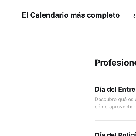
El Calendario más completo
¿
Profesion
Día del Entr
Descubre qué es e
cómo aprovechar 
Día del Polic